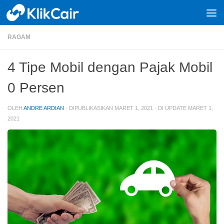
Skip to content
RAGAM
4 Tipe Mobil dengan Pajak Mobil
0 Persen
OLEH
ANDRE ARDIAN
· DIPUBLIKASIKAN
MARET 1, 2021
· DI UPDATE
MARET 1,
2021