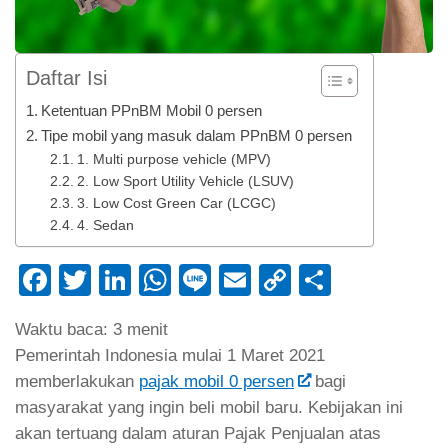
Daftar Isi
Ketentuan PPnBM Mobil 0 persen
Tipe mobil yang masuk dalam PPnBM 0 persen
1. Multi purpose vehicle (MPV)
2. Low Sport Utility Vehicle (LSUV)
3. Low Cost Green Car (LCGC)
4. Sedan
Facebook
Twitter
LinkedIn
WhatsApp
Line
Email
Copy
Share
Link
Waktu baca:
3
menit
Pemerintah Indonesia mulai 1 Maret 2021
memberlakukan
pajak mobil 0 persen
bagi
masyarakat yang ingin beli mobil baru. Kebijakan ini
akan tertuang dalam aturan Pajak Penjualan atas