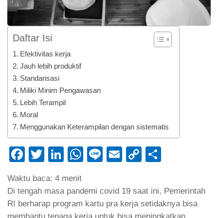
Daftar Isi
Efektivitas kerja
Jauh lebih produktif
Standarisasi
Miliki Minim Pengawasan
Lebih Terampil
Moral
Menggunakan Keterampilan dengan sistematis
Facebook
Twitter
LinkedIn
WhatsApp
Line
Email
Copy
Share
Link
Waktu baca:
4
menit
Di tengah masa pandemi covid 19 saat ini, Pemerintah
RI berharap program kartu pra kerja setidaknya bisa
membantu tenaga kerja untuk bisa meningkatkan