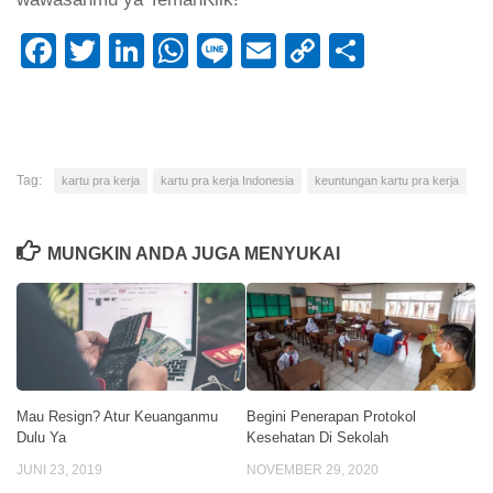
Facebook
Twitter
LinkedIn
WhatsApp
Line
Email
Copy
Share
Link
Tag:
kartu pra kerja
kartu pra kerja Indonesia
keuntungan kartu pra kerja
MUNGKIN ANDA JUGA MENYUKAI
Mau Resign? Atur Keuanganmu
Begini Penerapan Protokol
Dulu Ya
Kesehatan Di Sekolah
JUNI 23, 2019
NOVEMBER 29, 2020