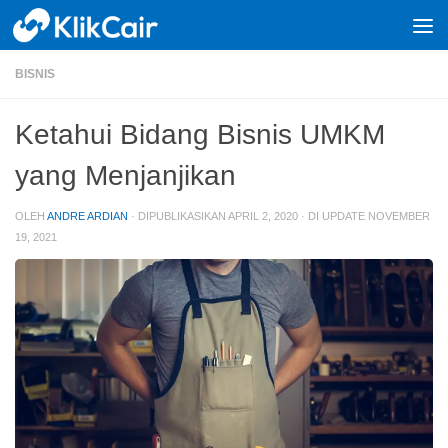
Skip to content
BISNIS
Ketahui Bidang Bisnis UMKM
yang Menjanjikan
OLEH
ANDRE ARDIAN
· DIPUBLIKASIKAN
APRIL 2, 2020
· DI UPDATE
NOVEMBER
19, 2021