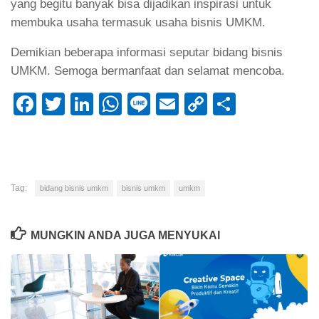
yang begitu banyak bisa dijadikan inspirasi untuk
membuka usaha termasuk usaha bisnis UMKM.
Demikian beberapa informasi seputar bidang bisnis
UMKM. Semoga bermanfaat dan selamat mencoba.
Facebook
Twitter
LinkedIn
WhatsApp
Line
Email
Copy
Share
Link
Tag:
bidang bisnis umkm
bisnis umkm
umkm
MUNGKIN ANDA JUGA MENYUKAI