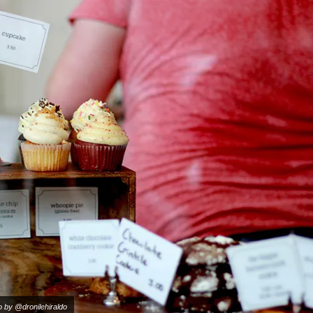
 by @dronilehiraldo