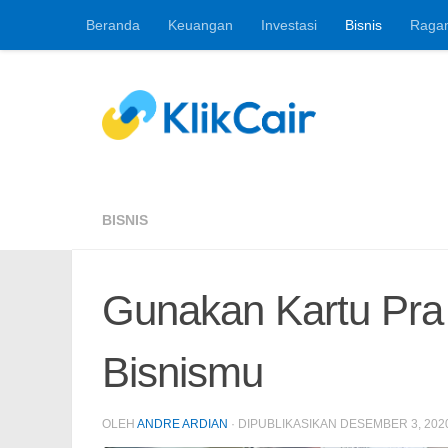
Beranda
Keuangan
Investasi
Bisnis
Raga
Skip to content
Berita Keuangan, 
BISNIS
Gunakan Kartu Pra
Bisnismu
OLEH
ANDRE ARDIAN
· DIPUBLIKASIKAN
DESEMBER 3, 202