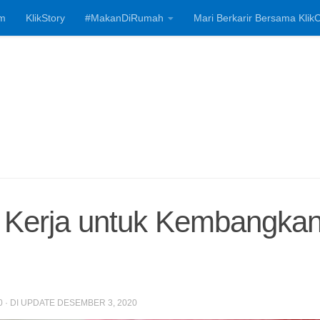
m
KlikStory
#MakanDiRumah
Mari Berkarir Bersama KlikC
Investasi, Bisnis
 Kerja untuk Kembangka
0
· DI UPDATE
DESEMBER 3, 2020