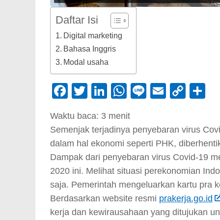
Daftar Isi
Digital marketing
Bahasa Inggris
Modal usaha
Facebook
Twitter
LinkedIn
WhatsApp
Line
Email
Cop
S
Link
Waktu baca:
3
menit
Semenjak terjadinya penyebaran virus Cov
dalam hal ekonomi seperti PHK, diberhenti
Dampak dari penyebaran virus Covid-19 m
2020 ini. Melihat situasi perekonomian In
saja. Pemerintah mengeluarkan kartu pra k
Berdasarkan website resmi
prakerja.go.id
kerja dan kewirausahaan yang ditujukan un