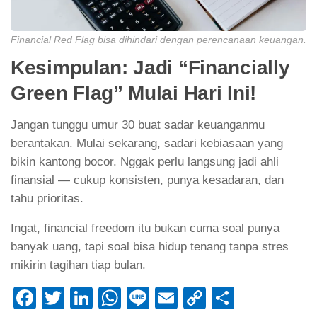
Financial Red Flag bisa dihindari dengan perencanaan keuangan.
Kesimpulan: Jadi “Financially
Green Flag” Mulai Hari Ini!
Jangan tunggu umur 30 buat sadar keuanganmu
berantakan. Mulai sekarang, sadari kebiasaan yang
bikin kantong bocor. Nggak perlu langsung jadi ahli
finansial — cukup konsisten, punya kesadaran, dan
tahu prioritas.
Ingat, financial freedom itu bukan cuma soal punya
banyak uang, tapi soal bisa hidup tenang tanpa stres
mikirin tagihan tiap bulan.
Facebook
Twitter
LinkedIn
WhatsApp
Line
Email
Copy
Share