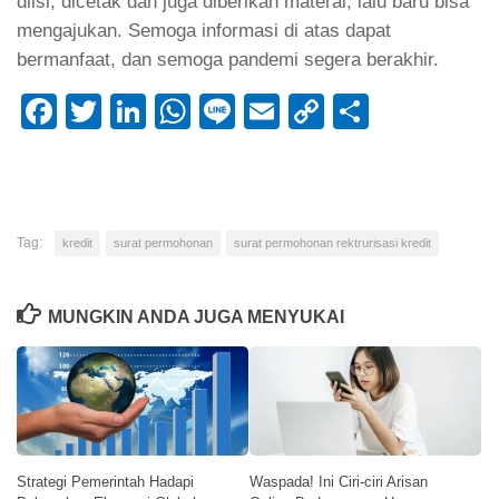
diisi, dicetak dan juga diberikan materai, lalu baru bisa
mengajukan. Semoga informasi di atas dapat
bermanfaat, dan semoga pandemi segera berakhir.
Facebook
Twitter
LinkedIn
WhatsApp
Line
Email
Copy
Share
Link
Tag:
kredit
surat permohonan
surat permohonan rektrurisasi kredit
MUNGKIN ANDA JUGA MENYUKAI
Strategi Pemerintah Hadapi
Waspada! Ini Ciri-ciri Arisan