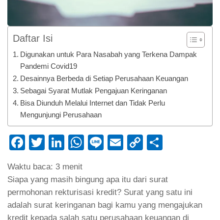
Daftar Isi
Digunakan untuk Para Nasabah yang Terkena Dampak
Pandemi Covid19
Desainnya Berbeda di Setiap Perusahaan Keuangan
Sebagai Syarat Mutlak Pengajuan Keringanan
Bisa Diunduh Melalui Internet dan Tidak Perlu
Mengunjungi Perusahaan
Facebook
Twitter
LinkedIn
WhatsApp
Line
Email
Copy
Share
Link
Waktu baca:
3
menit
Siapa yang masih bingung apa itu dari surat
permohonan rekturisasi kredit? Surat yang satu ini
adalah surat keringanan bagi kamu yang mengajukan
kredit kepada salah satu perusahaan keuangan di