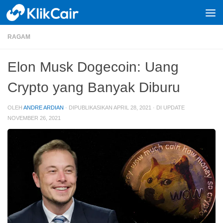
Skip to content
RAGAM
Elon Musk Dogecoin: Uang
Crypto yang Banyak Diburu
OLEH
ANDRE ARDIAN
· DIPUBLIKASIKAN
APRIL 28, 2021
· DI UPDATE
NOVEMBER 26, 2021