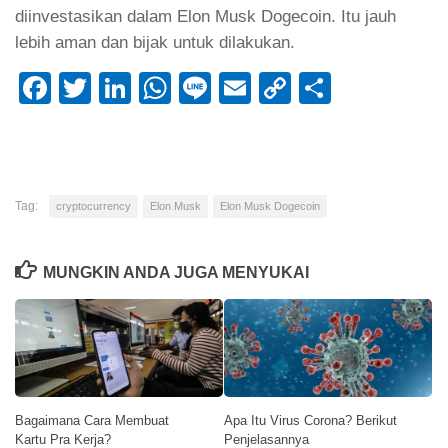
diinvestasikan dalam Elon Musk Dogecoin. Itu jauh
lebih aman dan bijak untuk dilakukan.
Facebook
Twitter
LinkedIn
WhatsApp
Line
Email
Copy
Share
Link
Tag:
cryptocurrency
Elon Musk
Elon Musk Dogecoin
MUNGKIN ANDA JUGA MENYUKAI
Bagaimana Cara Membuat
Apa Itu Virus Corona? Berikut
Kartu Pra Kerja?
Penjelasannya