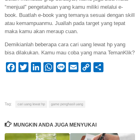
“menjual” pengetahuan yang kamu miliki melalui e-
book. Buatlah e-book yang temanya sesuai dengan skill
atau kemampuanmu. Juallah pada target yang tepat
maka kamu akan meraup cuan.
Demikianlah beberapa cara cari uang lewat hp yang
bisa dilakukan. Kamu mau coba yang mana TemanKlik?
Facebook
Twitter
LinkedIn
WhatsApp
Line
Email
Copy
Share
Link
Tag:
cari uang lewat hp
game penghasil uang
MUNGKIN ANDA JUGA MENYUKAI