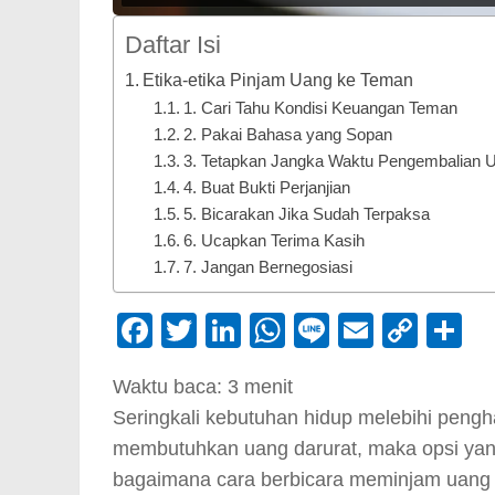
Daftar Isi
Etika-etika Pinjam Uang ke Teman
1. Cari Tahu Kondisi Keuangan Teman
2. Pakai Bahasa yang Sopan
3. Tetapkan Jangka Waktu Pengembalian 
4. Buat Bukti Perjanjian
5. Bicarakan Jika Sudah Terpaksa
6. Ucapkan Terima Kasih
7. Jangan Bernegosiasi
Facebook
Twitter
LinkedIn
WhatsApp
Line
Email
Cop
S
Link
Waktu baca:
3
menit
Seringkali kebutuhan hidup melebihi pengh
membutuhkan uang darurat, maka opsi yang
bagaimana cara berbicara meminjam uang