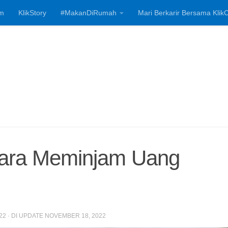
m
KlikStory
#MakanDiRumah
Mari Berkarir Bersama KlikC
Investasi, Bisnis
icara Meminjam Uang
22
· DI UPDATE
NOVEMBER 18, 2022