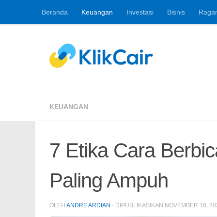
Beranda
Keuangan
Investasi
Bisnis
Raga
Skip to content
Berita Keuangan, 
KEUANGAN
7 Etika Cara Berb
Paling Ampuh
OLEH
ANDRE ARDIAN
· DIPUBLIKASIKAN
NOVEMBER 18, 20