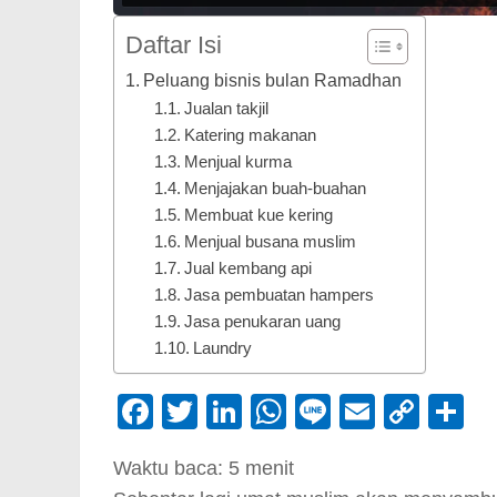
Daftar Isi
Peluang bisnis bulan Ramadhan
Jualan takjil
Katering makanan
Menjual kurma
Menjajakan buah-buahan
Membuat kue kering
Menjual busana muslim
Jual kembang api
Jasa pembuatan hampers
Jasa penukaran uang
Laundry
Facebook
Twitter
LinkedIn
WhatsApp
Line
Email
Cop
S
Link
Waktu baca:
5
menit