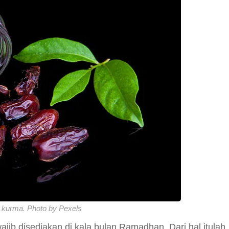
 kurma. Photo by Pexels
jib disediakan di kala bulan Ramadhan. Dari hal itulah