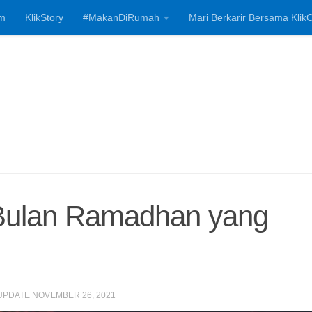
m
KlikStory
#MakanDiRumah
Mari Berkarir Bersama KlikC
Investasi, Bisnis
 Bulan Ramadhan yang
 UPDATE
NOVEMBER 26, 2021