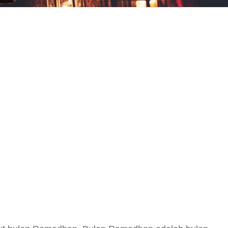
y
hare