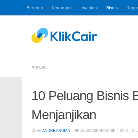
Beranda
Keuangan
Investasi
Bisnis
Raga
Skip to content
Berita Keuangan, 
BISNIS
10 Peluang Bisnis
Menjanjikan
OLEH
ANDRE ARDIAN
· DIPUBLIKASIKAN
APRIL 7, 2021
· DI