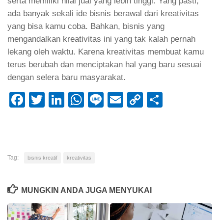
serta memiliki nilai jual yang lebih tinggi. Yang pasti,
ada banyak sekali ide bisnis berawal dari kreativitas
yang bisa kamu coba. Bahkan, bisnis yang
mengandalkan kreativitas ini yang tak kalah pernah
lekang oleh waktu. Karena kreativitas membuat kamu
terus berubah dan menciptakan hal yang baru sesuai
dengan selera baru masyarakat.
Facebook
Twitter
LinkedIn
WhatsApp
Line
Email
Copy
Share
Link
Tag:
bisnis kreatif
kreativitas
MUNGKIN ANDA JUGA MENYUKAI