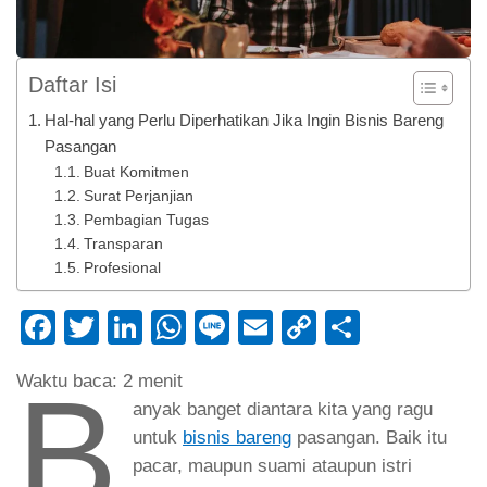
Daftar Isi
Hal-hal yang Perlu Diperhatikan Jika Ingin Bisnis Bareng
Pasangan
Buat Komitmen
Surat Perjanjian
Pembagian Tugas
Transparan
Profesional
Facebook
Twitter
LinkedIn
WhatsApp
Line
Email
Copy
Share
Link
B
Waktu baca:
2
menit
anyak banget diantara kita yang ragu
untuk
bisnis bareng
pasangan. Baik itu
pacar, maupun suami ataupun istri