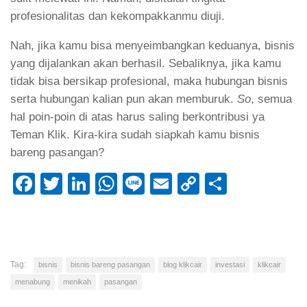
profesionalitas dan kekompakkanmu diuji.
Nah, jika kamu bisa menyeimbangkan keduanya, bisnis
yang dijalankan akan berhasil. Sebaliknya, jika kamu
tidak bisa bersikap profesional, maka hubungan bisnis
serta hubungan kalian pun akan memburuk.
So
, semua
hal poin-poin di atas harus saling berkontribusi ya
Teman Klik. Kira-kira sudah siapkah kamu bisnis
bareng pasangan?
Facebook
Twitter
LinkedIn
WhatsApp
Line
Email
Copy
Share
Link
Tag:
bisnis
bisnis bareng pasangan
blog klikcair
investasi
klikcair
menabung
menikah
pasangan