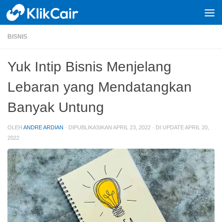
Skip to content
BISNIS
Yuk Intip Bisnis Menjelang
Lebaran yang Mendatangkan
Banyak Untung
OLEH
ANDRE ARDIAN
· DIPUBLIKASIKAN
APRIL 23, 2022
· DI UPDATE
APRIL 20,
2022