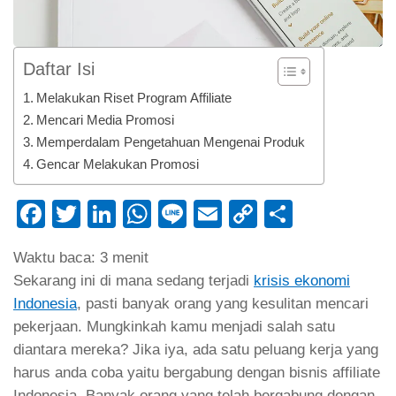
Daftar Isi
Melakukan Riset Program Affiliate
Mencari Media Promosi
Memperdalam Pengetahuan Mengenai Produk
Gencar Melakukan Promosi
Facebook
Twitter
LinkedIn
WhatsApp
Line
Email
Copy
Share
Link
Waktu baca:
3
menit
Sekarang ini di mana sedang terjadi
krisis ekonomi
Indonesia
, pasti banyak orang yang kesulitan mencari
pekerjaan. Mungkinkah kamu menjadi salah satu
diantara mereka? Jika iya, ada satu peluang kerja yang
harus anda coba yaitu bergabung dengan bisnis affiliate
Indonesia. Banyak orang yang telah bergabung dengan