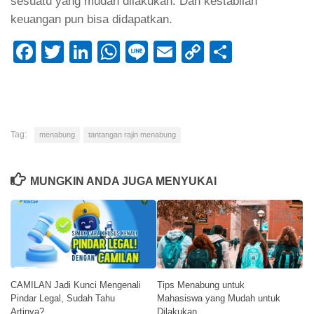
sesuatu yang mudah dilakukan. Dan kestabilan
keuangan pun bisa didapatkan.
Facebook
Twitter
LinkedIn
WhatsApp
Line
Email
Copy
Share
Link
Tag:
menabung
tantangan rajin menabung
MUNGKIN ANDA JUGA MENYUKAI
CAMILAN Jadi Kunci Mengenali
Tips Menabung untuk
Pindar Legal, Sudah Tahu
Mahasiswa yang Mudah untuk
Artinya?
Dilakukan