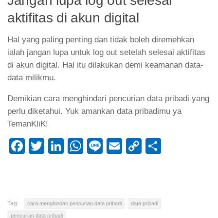
Jangan lupa log out selesai
aktifitas di akun digital
Hal yang paling penting dan tidak boleh diremehkan
ialah jangan lupa untuk log out setelah selesai aktifitas
di akun digital. Hal itu dilakukan demi keamanan data-
data milikmu.
Demikian cara menghindari pencurian data pribadi yang
perlu diketahui. Yuk amankan data pribadimu ya
TemanKliK!
Facebook
Twitter
LinkedIn
WhatsApp
Line
Email
Copy
Share
Link
Tag:
cara menghindari pencurian data pribadi
data pribadi
pencurian data pribadi