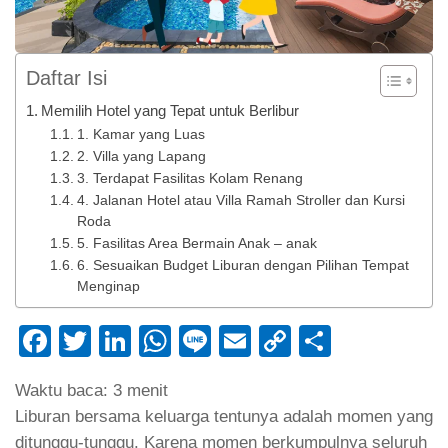
Daftar Isi
Memilih Hotel yang Tepat untuk Berlibur
1. Kamar yang Luas
2. Villa yang Lapang
3. Terdapat Fasilitas Kolam Renang
4. Jalanan Hotel atau Villa Ramah Stroller dan Kursi
Roda
5. Fasilitas Area Bermain Anak – anak
6. Sesuaikan Budget Liburan dengan Pilihan Tempat
Menginap
Facebook
Twitter
LinkedIn
WhatsApp
Line
Email
Copy
Share
Link
Waktu baca:
3
menit
Liburan bersama keluarga tentunya adalah momen yang
ditunggu-tunggu. Karena momen berkumpulnya seluruh