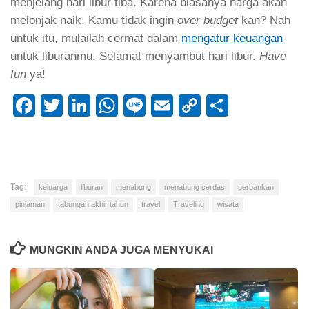
menjelang hari libur tiba. Karena biasanya harga akan
melonjak naik. Kamu tidak ingin
over budget
kan? Nah
untuk itu, mulailah cermat dalam
mengatur keuangan
untuk liburanmu. Selamat menyambut hari libur.
Have
fun
ya!
Facebook
Twitter
LinkedIn
WhatsApp
Line
Email
Copy
Share
Link
Tag:
keluarga
liburan
menabung
menabung cerdas
perbankan
pinjaman
tabungan akhir tahun
travel
Traveling
wisata
MUNGKIN ANDA JUGA MENYUKAI