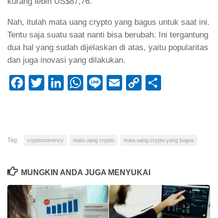
kurang lebih US$87,76.
Nah, itulah mata uang crypto yang bagus untuk saat ini.
Tentu saja suatu saat nanti bisa berubah. Ini tergantung
dua hal yang sudah dijelaskan di atas, yaitu popularitas
dan juga inovasi yang dilakukan.
Facebook
Twitter
LinkedIn
WhatsApp
Line
Email
Copy
Share
Link
Tag:
cryptocurrency
mata uang crypto
mata uang crypto yang bagus
MUNGKIN ANDA JUGA MENYUKAI