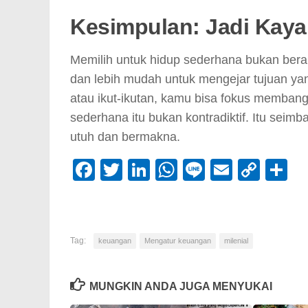
Kesimpulan: Jadi Kaya 
Memilih untuk hidup sederhana bukan berar
dan lebih mudah untuk mengejar tujuan 
atau ikut-ikutan, kamu bisa fokus membangun
sederhana itu bukan kontradiktif. Itu sei
utuh dan bermakna.
Facebook
Twitter
LinkedIn
WhatsApp
Line
Email
Cop
S
Link
Tag:
keuangan
Mengatur keuangan
milenial
MUNGKIN ANDA JUGA MENYUKAI