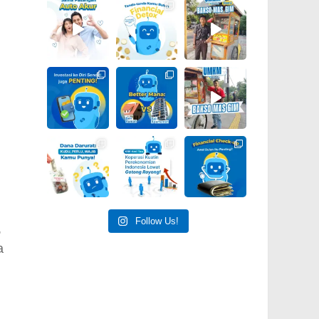
Follow Us!
,
a