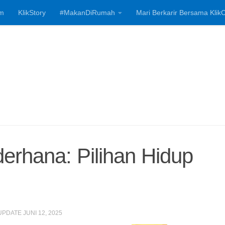
m
KlikStory
#MakanDiRumah
Mari Berkarir Bersama KlikC
Investasi, Bisnis
derhana: Pilihan Hidup
 UPDATE
JUNI 12, 2025