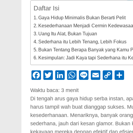
Daftar Isi
Gaya Hidup Minimalis Bukan Berarti Pelit
Kesederhanaan Menjadi Cermin Kedewasa
Uang Itu Alat, Bukan Tujuan
Sederhana itu Lebih Tenang, Lebih Fokus
Bukan Tentang Berapa Banyak yang Kamu P
Kesimpulan: Jadi Kaya tapi Sederhana itu K
Facebook
Twitter
LinkedIn
WhatsApp
Line
Email
Cop
S
Link
Waktu baca:
3
menit
Di tengah arus gaya hidup serba instan, apa
harus tampil wah buat dianggap sukses. Mun
kesederhanaan. Menariknya, banyak orang 
sederhana, jauh dari kesan glamor. Bukan
kekayaan mereka dengan efektif dan efisi