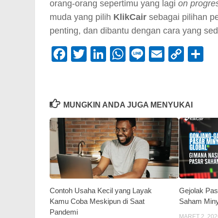
orang-orang sepertimu yang lagi
on progre
muda yang pilih
KlikCair
sebagai pilihan p
penting, dan dibantu dengan cara yang se
Facebook
Twitter
LinkedIn
WhatsApp
Line
Email
Cop
S
Link
MUNGKIN ANDA JUGA MENYUKAI
Contoh Usaha Kecil yang Layak
Gejolak Pas
Kamu Coba Meskipun di Saat
Saham Min
Pandemi
MARET 2, 202