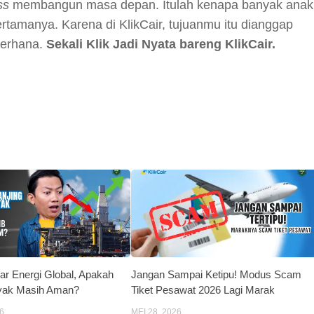
ss
membangun masa depan. Itulah kenapa banyak anak
ertamanya. Karena di KlikCair, tujuanmu itu dianggap
derhana.
Sekali Klik Jadi Nyata bareng KlikCair.
y
hare
ar Energi Global, Apakah
Jangan Sampai Ketipu! Modus Scam
yak Masih Aman?
Tiket Pesawat 2026 Lagi Marak
6
MEI 28, 2026