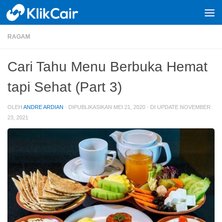
Skip to content
RAGAM
Cari Tahu Menu Berbuka Hemat
tapi Sehat (Part 3)
OLEH
ANDRE ARDIAN
· DIPUBLIKASIKAN
MEI 21, 2020
· DI UPDATE
NOVEMBER
23, 2021