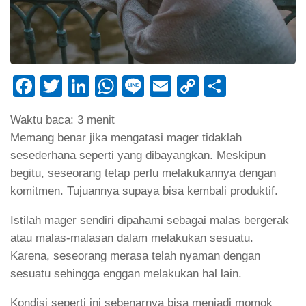
Facebook
Twitter
LinkedIn
WhatsApp
Line
Email
Copy
Share
Link
Waktu baca:
3
menit
Memang benar jika mengatasi mager tidaklah
sesederhana seperti yang dibayangkan. Meskipun
begitu, seseorang tetap perlu melakukannya dengan
komitmen. Tujuannya supaya bisa kembali produktif.
Istilah mager sendiri dipahami sebagai malas bergerak
atau malas-malasan dalam melakukan sesuatu.
Karena, seseorang merasa telah nyaman dengan
sesuatu sehingga enggan melakukan hal lain.
Kondisi seperti ini sebenarnya bisa menjadi momok