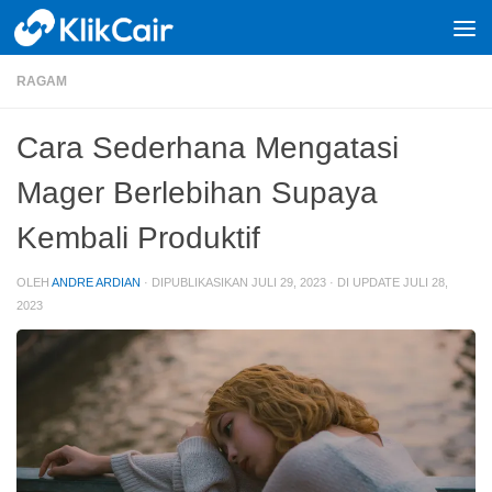
Skip to content
RAGAM
Cara Sederhana Mengatasi
Mager Berlebihan Supaya
Kembali Produktif
OLEH
ANDRE ARDIAN
· DIPUBLIKASIKAN
JULI 29, 2023
· DI UPDATE
JULI 28,
2023