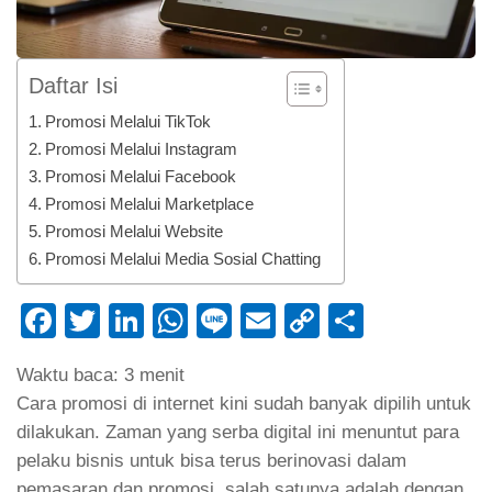
Daftar Isi
Promosi Melalui TikTok
Promosi Melalui Instagram
Promosi Melalui Facebook
Promosi Melalui Marketplace
Promosi Melalui Website
Promosi Melalui Media Sosial Chatting
Facebook
Twitter
LinkedIn
WhatsApp
Line
Email
Copy
Share
Link
Waktu baca:
3
menit
Cara promosi di internet kini sudah banyak dipilih untuk
dilakukan. Zaman yang serba digital ini menuntut para
pelaku bisnis untuk bisa terus berinovasi dalam
pemasaran dan promosi, salah satunya adalah dengan