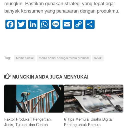
mungkin. Pastikan gunakan strategi yang tepat agar
banyak konsumen yang penasaran dengan produkmu.
Facebook
Twitter
LinkedIn
WhatsApp
Line
Email
Copy
Share
Link
Tag:
Media Sosial
media sosial sebagai media promosi
tiktok
MUNGKIN ANDA JUGA MENYUKAI
Faktor Produksi: Pengertian,
6 Tips Memulai Usaha Digital
Jenis, Tujuan, dan Contoh
Printing untuk Pemula