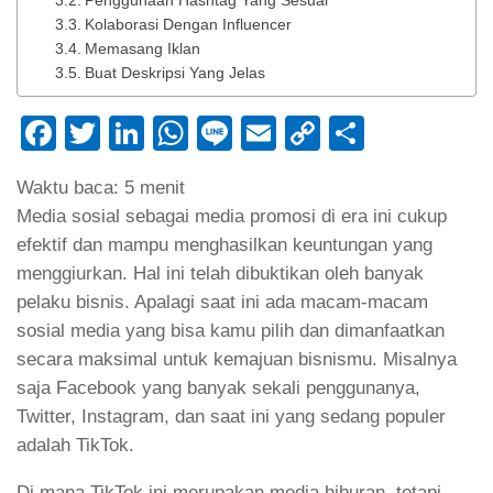
Penggunaan Hashtag Yang Sesuai
Kolaborasi Dengan Influencer
Memasang Iklan
Buat Deskripsi Yang Jelas
Facebook
Twitter
LinkedIn
WhatsApp
Line
Email
Copy
Share
Link
Waktu baca:
5
menit
Media sosial sebagai media promosi di era ini cukup
efektif dan mampu menghasilkan keuntungan yang
menggiurkan. Hal ini telah dibuktikan oleh banyak
pelaku bisnis. Apalagi saat ini ada macam-macam
sosial media yang bisa kamu pilih dan dimanfaatkan
secara maksimal untuk kemajuan bisnismu. Misalnya
saja Facebook yang banyak sekali penggunanya,
Twitter, Instagram, dan saat ini yang sedang populer
adalah TikTok.
Di mana TikTok ini merupakan media hiburan, tetapi