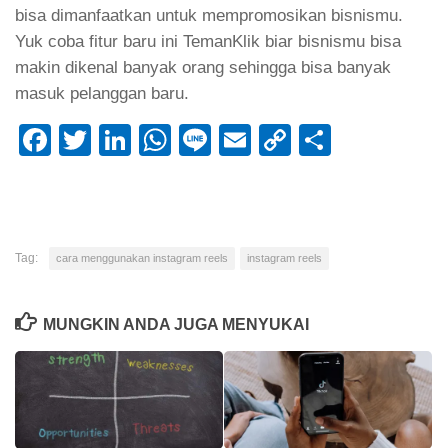
bisa dimanfaatkan untuk mempromosikan bisnismu.
Yuk coba fitur baru ini TemanKlik biar bisnismu bisa
makin dikenal banyak orang sehingga bisa banyak
masuk pelanggan baru.
Facebook
Twitter
LinkedIn
WhatsApp
Line
Email
Copy
Share
Link
Tag:
cara menggunakan instagram reels
instagram reels
MUNGKIN ANDA JUGA MENYUKAI