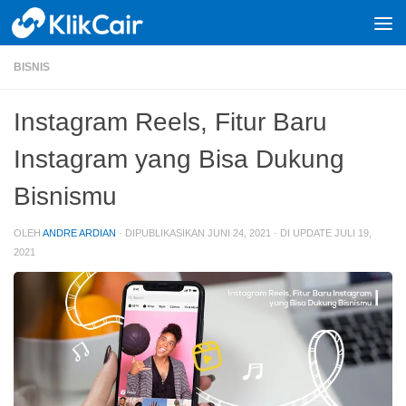
Skip to content
BISNIS
Instagram Reels, Fitur Baru
Instagram yang Bisa Dukung
Bisnismu
OLEH
ANDRE ARDIAN
· DIPUBLIKASIKAN
JUNI 24, 2021
· DI UPDATE
JULI 19,
2021