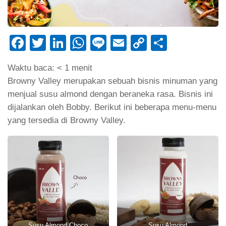
Facebook
Twitter
LinkedIn
WhatsApp
Line
Email
Copy
Share
Link
Waktu baca:
< 1
menit
Browny Valley merupakan sebuah bisnis minuman yang
menjual susu almond dengan beraneka rasa. Bisnis ini
dijalankan oleh Bobby. Berikut ini beberapa menu-menu
yang tersedia di Browny Valley.
Susu Almond Choco
Susu Almond