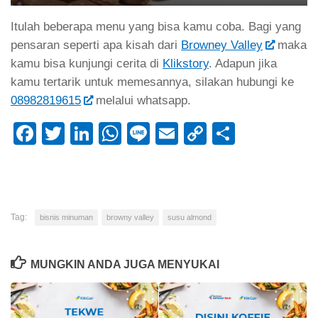
Itulah beberapa menu yang bisa kamu coba. Bagi yang
pensaran seperti apa kisah dari
Browney Valley
maka
kamu bisa kunjungi cerita di
Klikstory
. Adapun jika
kamu tertarik untuk memesannya, silakan hubungi ke
08982819615
melalui whatsapp.
Facebook
Twitter
LinkedIn
WhatsApp
Line
Email
Copy
Share
Link
Tag:
bisnis minuman
browny valley
susu almond
MUNGKIN ANDA JUGA MENYUKAI