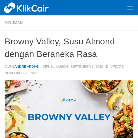
Skip to content
MINUMAN
Browny Valley, Susu Almond
dengan Beraneka Rasa
OLEH
ANDRE ARDIAN
· DIPUBLIKASIKAN
SEPTEMBER 3, 2020
· DI UPDATE
NOVEMBER 26, 2021