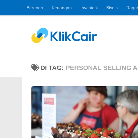
Beranda
Keuangan
Investasi
Bisnis
Raga
Skip to content
Berita Keuangan, 
DI TAG:
PERSONAL SELLING A