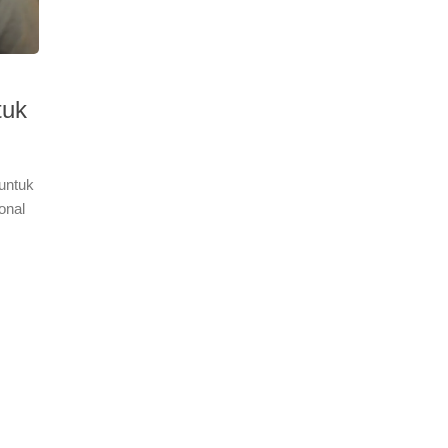
tuk
untuk
onal