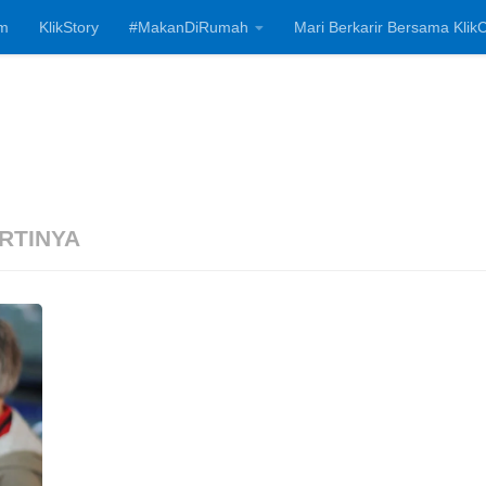
m
KlikStory
#MakanDiRumah
Mari Berkarir Bersama KlikC
Investasi, Bisnis
RTINYA