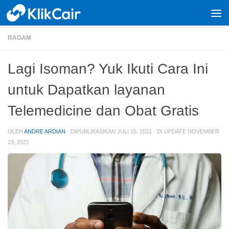
Skip to content
RAGAM
Lagi Isoman? Yuk Ikuti Cara Ini
untuk Dapatkan layanan
Telemedicine dan Obat Gratis
OLEH
ANDRE ARDIAN
· DIPUBLIKASIKAN
JULI 15, 2021
· DI UPDATE
NOVEMBER
23, 2021