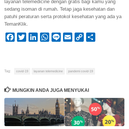
layanan telemedicine dengan gratis bagi kamu yang
sedang isoman di rumah. Tetap jaga kesehatan dan
patuhi peraturan serta protokol kesehatan yang ada ya
TemanKlik.
Facebook
Twitter
LinkedIn
WhatsApp
Line
Email
Copy
Share
Link
Tag:
covid-19
layanan telemedicine
pandemi covid-19
MUNGKIN ANDA JUGA MENYUKAI