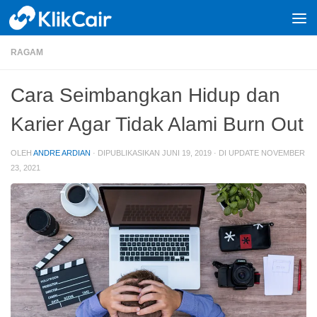
Skip to content
RAGAM
Cara Seimbangkan Hidup dan
Karier Agar Tidak Alami Burn Out
OLEH
ANDRE ARDIAN
· DIPUBLIKASIKAN
JUNI 19, 2019
· DI UPDATE
NOVEMBER
23, 2021