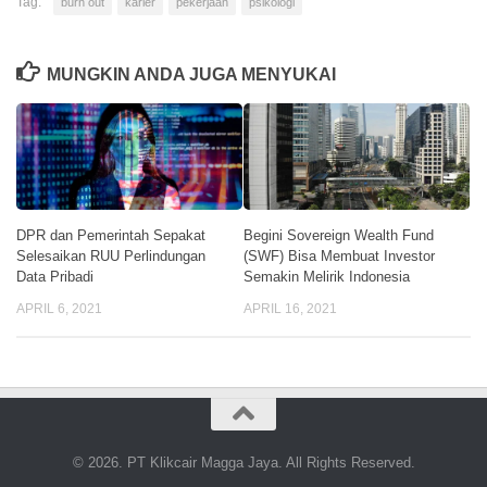
Tag:
burn out
karier
pekerjaan
psikologi
MUNGKIN ANDA JUGA MENYUKAI
DPR dan Pemerintah Sepakat
Begini Sovereign Wealth Fund
Selesaikan RUU Perlindungan
(SWF) Bisa Membuat Investor
Data Pribadi
Semakin Melirik Indonesia
APRIL 6, 2021
APRIL 16, 2021
© 2026. PT Klikcair Magga Jaya. All Rights Reserved.