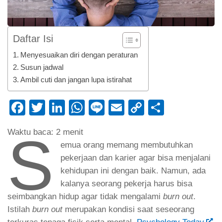
Daftar Isi
Menyesuaikan diri dengan peraturan
Susun jadwal
Ambil cuti dan jangan lupa istirahat
Facebook
Twitter
LinkedIn
WhatsApp
Line
Email
Copy
Share
Link
S
Waktu baca:
2
menit
emua orang memang membutuhkan
pekerjaan dan karier agar bisa menjalani
kehidupan ini dengan baik. Namun, ada
kalanya seorang pekerja harus bisa
seimbangkan hidup agar tidak mengalami
burn out
.
Istilah
burn out
merupakan kondisi saat seseorang