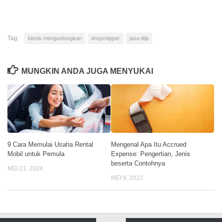
Tag:
bisnis menguntungkan
dropshipper
jasa titip
MUNGKIN ANDA JUGA MENYUKAI
9 Cara Memulai Usaha Rental
Mengenal Apa Itu Accrued
Mobil untuk Pemula
Expense: Pengertian, Jenis
beserta Contohnya
MEI 21, 2024
MEI 9, 2022