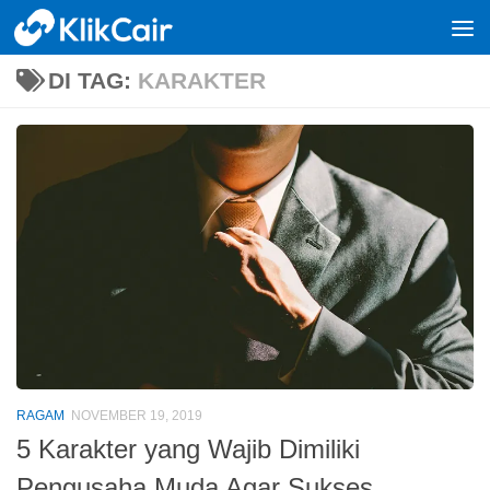
Skip to content
DI TAG:
KARAKTER
RAGAM
NOVEMBER 19, 2019
5 Karakter yang Wajib Dimiliki
Pengusaha Muda Agar Sukses