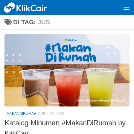
Skip to content
DI TAG:
JUS
#MAKANDIRUMAH
APRIL 30, 2020
Katalog Minuman #MakanDiRumah by
KlikCair