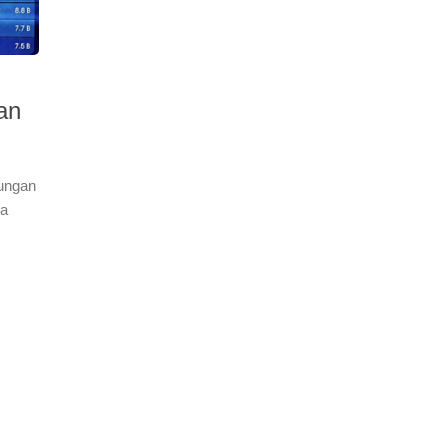
an
ungan
ga