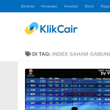
Beranda
Keuangan
Investasi
Bisnis
Raga
Skip to content
Berita Keuangan, 
DI TAG:
INDEX SAHAM GABUN