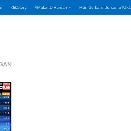
m
KlikStory
#MakanDiRumah
Mari Berkarir Bersama KlikC
Investasi, Bisnis
GAN