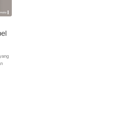
el
 yang
an