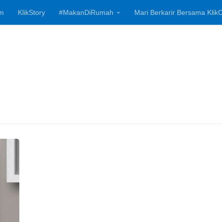
m
KlikStory
#MakanDiRumah
Mari Berkarir Bersama KlikC
Investasi, Bisnis