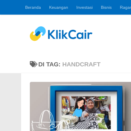
Beranda
Keuangan
Investasi
Bisnis
Raga
Skip to content
Berita Keuangan, 
DI TAG:
HANDCRAFT