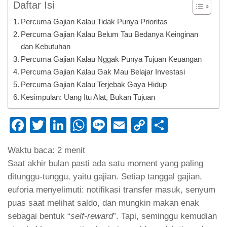
Daftar Isi
Percuma Gajian Kalau Tidak Punya Prioritas
Percuma Gajian Kalau Belum Tau Bedanya Keinginan
dan Kebutuhan
Percuma Gajian Kalau Nggak Punya Tujuan Keuangan
Percuma Gajian Kalau Gak Mau Belajar Investasi
Percuma Gajian Kalau Terjebak Gaya Hidup
Kesimpulan: Uang Itu Alat, Bukan Tujuan
Facebook
Twitter
LinkedIn
WhatsApp
Line
Email
Copy
Share
Link
Waktu baca:
2
menit
Saat akhir bulan pasti ada satu moment yang paling
ditunggu-tunggu, yaitu gajian. Setiap tanggal gajian,
euforia menyelimuti: notifikasi transfer masuk, senyum
puas saat melihat saldo, dan mungkin makan enak
sebagai bentuk “
self-reward
”. Tapi, seminggu kemudian