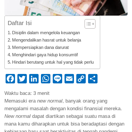
Daftar Isi
Disiplin dalam mengelola keuangan
Mengendalikan hasrat untuk belanja
Mempersiapkan dana darurat
Menghindari gaya hidup konsumtif
Hindari berutang untuk hal yang tidak perlu
Facebook
Twitter
LinkedIn
WhatsApp
Line
Email
Copy
Share
Link
Waktu baca:
3
menit
Memasuki era
new normal
, banyak orang yang
mengalami masalah dengan kondisi finansial mereka.
New normal
dapat diartikan sebagai suatu masa di
mana kamu diharapkan untuk bisa beradaptasi dengan
kebiasaan baru saat beraktivitas di tengah pandemi