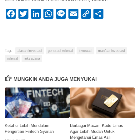
Facebook
Twitter
LinkedIn
WhatsApp
Line
Email
Copy
Share
Link
Tag:
alasan investasi
generasi milenial
investasi
manfaat investasi
milenial
reksadana
MUNGKIN ANDA JUGA MENYUKAI
Ketahui Lebih Mendalam
Berbagai Macam Kode Emas
Pengertian Fintech Syariah
Agar Lebih Mudah Untuk
Mengetahui Emas Asli