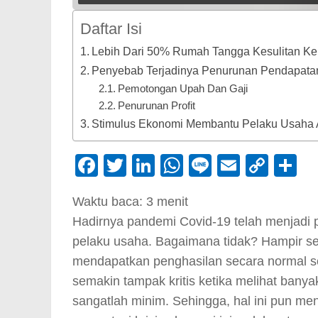
Daftar Isi
Lebih Dari 50% Rumah Tangga Kesulitan K
Penyebab Terjadinya Penurunan Pendapata
Pemotongan Upah Dan Gaji
Penurunan Profit
Stimulus Ekonomi Membantu Pelaku Usaha A
Facebook
Twitter
LinkedIn
WhatsApp
Line
Email
Cop
S
Link
Waktu baca:
3
menit
Hadirnya pandemi Covid-19 telah menjadi pi
pelaku usaha. Bagaimana tidak? Hampir se
mendapatkan penghasilan secara normal se
semakin tampak kritis ketika melihat ban
sangatlah minim. Sehingga, hal ini pun me