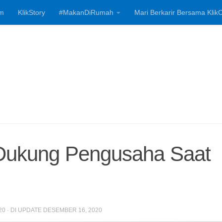
m
KlikStory
#MakanDiRumah
Mari Berkarir Bersama KlikC
Investasi, Bisnis
Dukung Pengusaha Saat
20
· DI UPDATE
DESEMBER 16, 2020