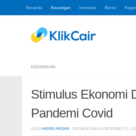
Beranda
Keuangan
Investasi
Bisnis
Raga
Skip to content
Berita Keuangan, 
KEUANGAN
Stimulus Ekonomi 
Pandemi Covid
OLEH
ANDRE ARDIAN
· DIPUBLIKASIKAN
DESEMBER 21, 20