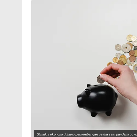
Stimulus ekonomi dukung perkembangan usaha saat pandemi covid