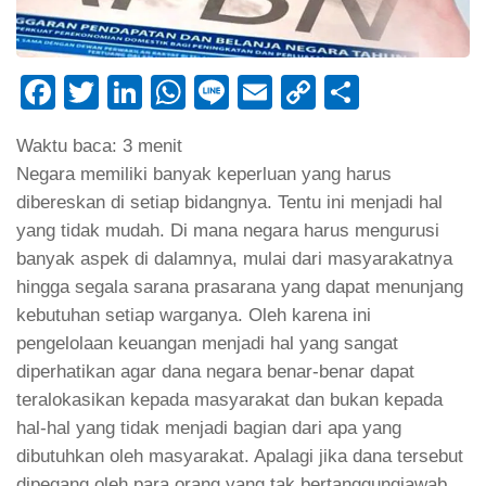
Facebook
Twitter
LinkedIn
WhatsApp
Line
Email
Copy
Share
Link
Waktu baca:
3
menit
Negara memiliki banyak keperluan yang harus
dibereskan di setiap bidangnya. Tentu ini menjadi hal
yang tidak mudah. Di mana negara harus mengurusi
banyak aspek di dalamnya, mulai dari masyarakatnya
hingga segala sarana prasarana yang dapat menunjang
kebutuhan setiap warganya. Oleh karena ini
pengelolaan keuangan menjadi hal yang sangat
diperhatikan agar dana negara benar-benar dapat
teralokasikan kepada masyarakat dan bukan kepada
hal-hal yang tidak menjadi bagian dari apa yang
dibutuhkan oleh masyarakat. Apalagi jika dana tersebut
dipegang oleh para orang yang tak bertanggungjawab