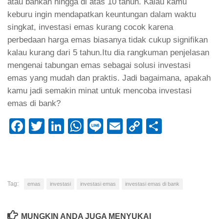
atau bahkan hingga di atas 10 tahun. Kalau kamu
keburu ingin mendapatkan keuntungan dalam waktu
singkat, investasi emas kurang cocok karena
perbedaan harga emas biasanya tidak cukup signifikan
kalau kurang dari 5 tahun.Itu dia rangkuman penjelasan
mengenai tabungan emas sebagai solusi investasi
emas yang mudah dan praktis. Jadi bagaimana, apakah
kamu jadi semakin minat untuk mencoba investasi
emas di bank?
Facebook
Twitter
LinkedIn
WhatsApp
Line
Email
Copy
Share
Link
Tag:
emas
investasi
investasi emas
investasi emas di bank
MUNGKIN ANDA JUGA MENYUKAI