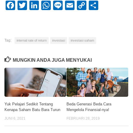
Facebook
Twitter
LinkedIn
WhatsApp
Line
Email
Copy
Share
Link
Tag:
internal rate of return
investasi
investasi saham
MUNGKIN ANDA JUGA MENYUKAI
Yuk Pelajari Sedikit Tentang
Beda Generasi Beda Cara
Kenapa Saham Batu Bara Turun
Mengelola Finansial-nya!
JUNI 6, 2021
FEBRUARI 28, 2019