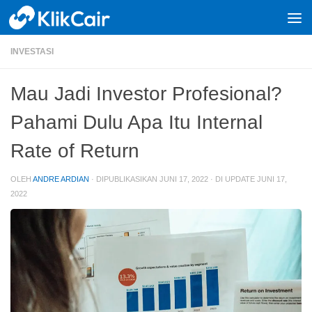
Skip to content
INVESTASI
Mau Jadi Investor Profesional?
Pahami Dulu Apa Itu Internal
Rate of Return
OLEH
ANDRE ARDIAN
· DIPUBLIKASIKAN
JUNI 17, 2022
· DI UPDATE
JUNI 17,
2022