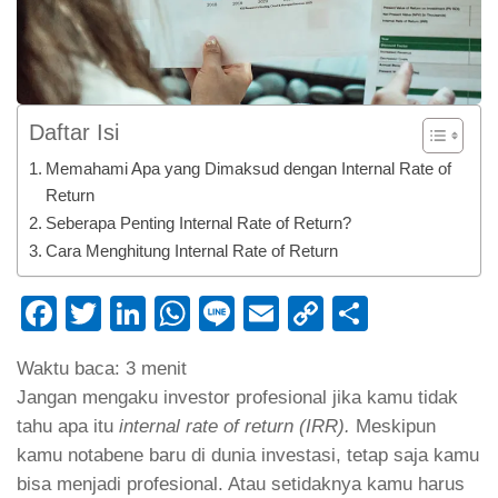
Daftar Isi
Memahami Apa yang Dimaksud dengan Internal Rate of
Return
Seberapa Penting Internal Rate of Return?
Cara Menghitung Internal Rate of Return
Facebook
Twitter
LinkedIn
WhatsApp
Line
Email
Copy
Share
Link
Waktu baca:
3
menit
Jangan mengaku investor profesional jika kamu tidak
tahu apa itu
internal rate of return (IRR).
Meskipun
kamu notabene baru di dunia investasi, tetap saja kamu
bisa menjadi profesional. Atau setidaknya kamu harus