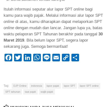
Itulah informasi seputar alur lapor SPT
online
bagi
kamu para wajib pajak. Melalui informasi alur lapor SPT
online
di atas, kamu diharapkan dapat melaporkan SPT
online
dengan mudah dan lancar. Jangan lupa ya, batas
waktu pelaporan SPT Tahunan berakhir pada tanggal
30
Maret 2019
. Bila belum lapor SPT, segera lapor
sekarang juga. Semoga bermanfaat!
Facebook
Twitter
LinkedIn
WhatsApp
Line
Email
Copy
Share
Link
Tag:
DJP Online
indonesia
lapor pajak
lapor SPT
lapor SPT online
SPT tahunan
taat pajak
wajib pajak