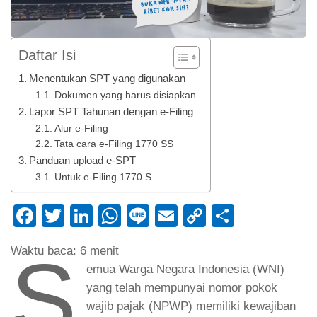
Daftar Isi
Menentukan SPT yang digunakan
Dokumen yang harus disiapkan
Lapor SPT Tahunan dengan e-Filing
Alur e-Filing
Tata cara e-Filing 1770 SS
Panduan upload e-SPT
Untuk e-Filing 1770 S
Facebook
Twitter
LinkedIn
WhatsApp
Line
Email
Copy
Share
Link
S
Waktu baca:
6
menit
emua Warga Negara Indonesia (WNI)
yang telah mempunyai nomor pokok
wajib pajak (NPWP) memiliki kewajiban