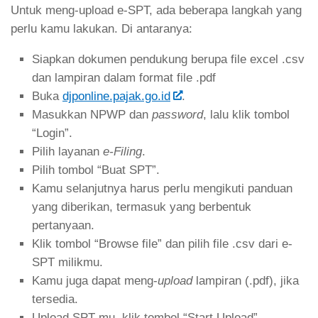
Untuk meng-upload e-SPT, ada beberapa langkah yang
perlu kamu lakukan. Di antaranya:
Siapkan dokumen pendukung berupa file excel .csv
dan lampiran dalam format file .pdf
Buka
djponline.pajak.go.id
.
Masukkan NPWP dan
password
, lalu klik tombol
“Login”.
Pilih layanan
e-Filing
.
Pilih tombol “Buat SPT”.
Kamu selanjutnya harus perlu mengikuti panduan
yang diberikan, termasuk yang berbentuk
pertanyaan.
Klik tombol “Browse file” dan pilih file .csv dari e-
SPT milikmu.
Kamu juga dapat meng-
upload
lampiran (.pdf), jika
tersedia.
Upload SPT-mu, klik tombol “Start Upload”.