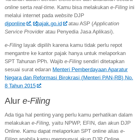
online
serta
real-time.
Kamu bisa melakukan
e-Filing
ini
melalui internet pada
website
DJP
djponline
.
pajak.go.id
atau ASP (
Application
Service Provider
atau Penyedia Jasa Aplikasi).
e-Filing
layak dipilih karena kamu tidak perlu repot
mengantre ke kantor pajak hanya untuk melaporkan
SPT Tahunan PPh. Wajib
e-Filing
sendiri ditetapkan
sesuai surat edaran
Menteri Pemberdayaan Aparatur
Negara dan Reformasi Birokrasi (Menteri PAN-RB) No.
8 Tahun 2015
.
Alur
e-Filing
Ada tiga hal penting yang perlu kamu perhatikan dalam
melakukan
e-Filing
, yaitu NPWP, EFIN, dan akun DJP
Online. Kamu dapat melaporkan SPT online alias
e-
Filing
apabila kamu mempunyai akun DJP Online.