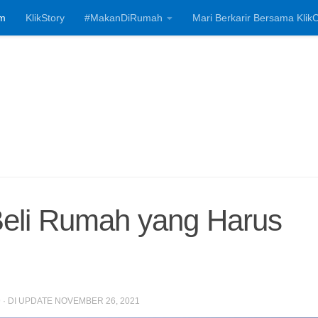
m
KlikStory
#MakanDiRumah
Mari Berkarir Bersama KlikC
Investasi, Bisnis
Beli Rumah yang Harus
9
· DI UPDATE
NOVEMBER 26, 2021