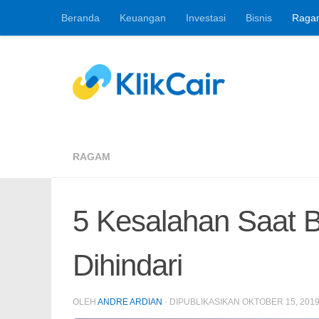
Beranda
Keuangan
Investasi
Bisnis
Raga
Skip to content
Berita Keuangan, 
RAGAM
5 Kesalahan Saat 
Dihindari
OLEH
ANDRE ARDIAN
· DIPUBLIKASIKAN
OKTOBER 15, 201