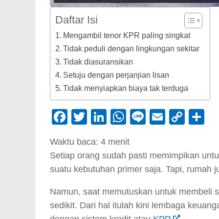
Daftar Isi
Mengambil tenor KPR paling singkat
Tidak peduli dengan lingkungan sekitar
Tidak diasuransikan
Setuju dengan perjanjian lisan
Tidak menyiapkan biaya tak terduga
Facebook
Twitter
LinkedIn
WhatsApp
Line
Email
Cop
S
Link
Waktu baca:
4
menit
Setiap orang sudah pasti memimpikan untuk
suatu kebutuhan primer saja. Tapi, rumah 
Namun, saat memutuskan untuk membeli s
sedikit. Dari hal itulah kini lembaga keu
dengan sistem kredit atau
KPR
.